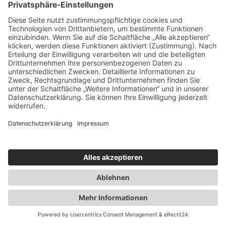
folgenden Link verfügbare Browser-Plugin herunterladen
und installieren:
https://tools.google.com/dlpage/gaoptout?hl=de
.
Mehr Informationen zum Umgang mit Nutzerdaten bei
Google Analytics finden Sie in der Datenschutzerklärung
von Google:
https://support.google.com/analytics/answer/6004245?
hl=de
.
AUFTRAGSVERARBEITUNG
Wir haben mit Google einen Vertrag zur
Auftragsverarbeitung abgeschlossen und setzen die
strengen Vorgaben der deutschen Datenschutzbehörden
bei der Nutzung von Google Analytics vollständig um.
6. PLUGINS UND TOOLS
YOUTUBE MIT ERWEITERTEM
DATENSCHUTZ