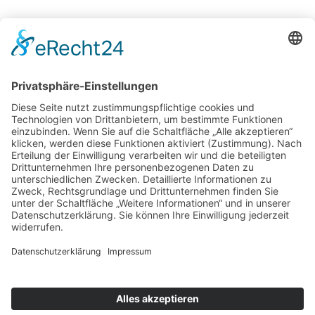
LET’S GET THE PARTY STARTED
UNSER TEAM HILFT DIR WEITER!
0156 / 79 34 20 00
Unverbindliches Angebot anfordern