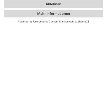
smile, snap, repeat
0156 / 79 34 20 00
kontakt@muc-fotobox.de
Navigation
Impressum
Datenschutzerklärung
AGB
Helpdesk
überspringen
Onlinegalerie
Team Login